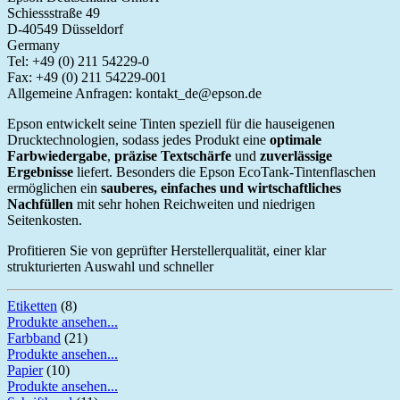
Schiessstraße 49

D‑40549 Düsseldorf

Germany

Tel: +49 (0) 211 54229‑0

Fax: +49 (0) 211 54229‑001

Allgemeine Anfragen: kontakt_de@epson.de
Epson entwickelt seine Tinten speziell für die hauseigenen 
Drucktechnologien, sodass jedes Produkt eine 
optimale 
Farbwiedergabe
, 
präzise Textschärfe
 und 
zuverlässige 
Ergebnisse
 liefert. Besonders die Epson EcoTank‑Tintenflaschen 
ermöglichen ein 
sauberes, einfaches und wirtschaftliches 
Nachfüllen
 mit sehr hohen Reichweiten und niedrigen 
Seitenkosten.
Profitieren Sie von geprüfter Herstellerqualität, einer klar 
strukturierten Auswahl und schneller 
Etiketten
(8)
Produkte ansehen...
Farbband
(21)
Produkte ansehen...
Papier
(10)
Produkte ansehen...