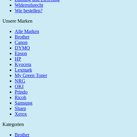
Widerrufsrecht
Wie bestellen?
Unsere Marken
Alle Marken
Brother
Canon
DYMO
Epson
HP
Kyocera
Lexmark
My Green Toner
NRG
OKI
Prindo
Ricoh
Samsung
Sharp
Xerox
Kategorien
Brother