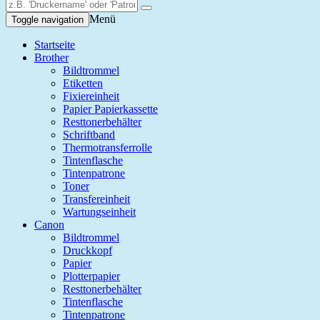
Menü
Toggle navigation
Startseite
Brother
Bildtrommel
Etiketten
Fixiereinheit
Papier Papierkassette
Resttonerbehälter
Schriftband
Thermotransferrolle
Tintenflasche
Tintenpatrone
Toner
Transfereinheit
Wartungseinheit
Canon
Bildtrommel
Druckkopf
Papier
Plotterpapier
Resttonerbehälter
Tintenflasche
Tintenpatrone