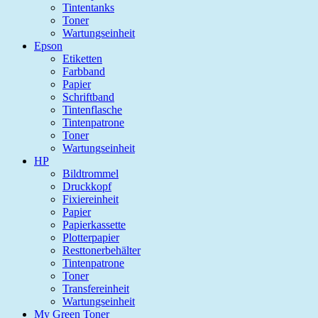
Tintentanks
Toner
Wartungseinheit
Epson
Etiketten
Farbband
Papier
Schriftband
Tintenflasche
Tintenpatrone
Toner
Wartungseinheit
HP
Bildtrommel
Druckkopf
Fixiereinheit
Papier
Papierkassette
Plotterpapier
Resttonerbehälter
Tintenpatrone
Toner
Transfereinheit
Wartungseinheit
My Green Toner