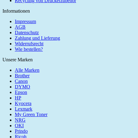
Recycling von Druckerzubehör
Informationen
Impressum
AGB
Datenschutz
Zahlung und Lieferung
Widerrufsrecht
Wie bestellen?
Unsere Marken
Alle Marken
Brother
Canon
DYMO
Epson
HP
Kyocera
Lexmark
My Green Toner
NRG
OKI
Prindo
Ricoh