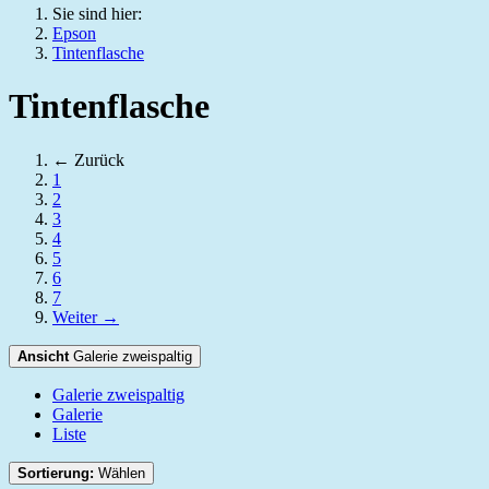
Sie sind hier:
Epson
Tintenflasche
Tintenflasche
← Zurück
1
2
3
4
5
6
7
Weiter →
Ansicht
Galerie zweispaltig
Galerie zweispaltig
Galerie
Liste
Sortierung:
Wählen