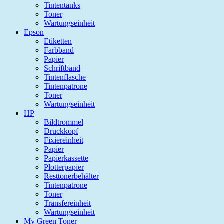
Tintentanks
Toner
Wartungseinheit
Epson
Etiketten
Farbband
Papier
Schriftband
Tintenflasche
Tintenpatrone
Toner
Wartungseinheit
HP
Bildtrommel
Druckkopf
Fixiereinheit
Papier
Papierkassette
Plotterpapier
Resttonerbehälter
Tintenpatrone
Toner
Transfereinheit
Wartungseinheit
My Green Toner