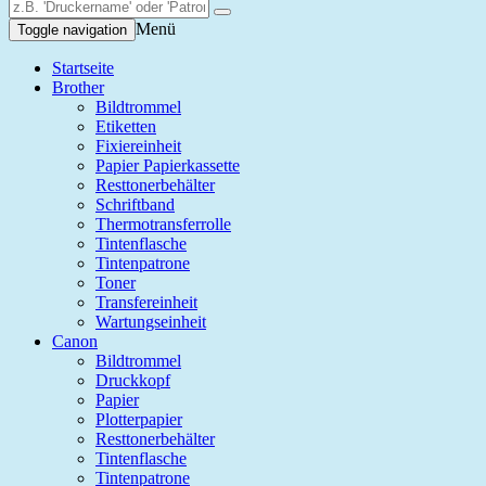
Menü
Toggle navigation
Startseite
Brother
Bildtrommel
Etiketten
Fixiereinheit
Papier Papierkassette
Resttonerbehälter
Schriftband
Thermotransferrolle
Tintenflasche
Tintenpatrone
Toner
Transfereinheit
Wartungseinheit
Canon
Bildtrommel
Druckkopf
Papier
Plotterpapier
Resttonerbehälter
Tintenflasche
Tintenpatrone